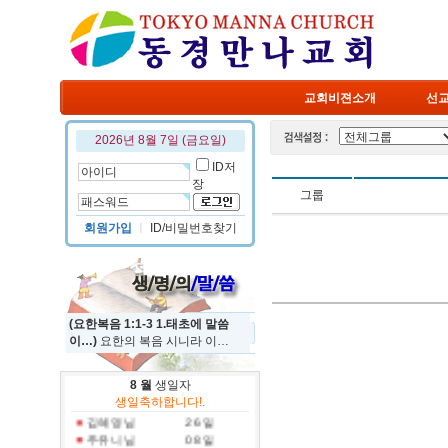
교회비젼소개
선
2026년 8월 7일 (금요일)
ID저
장
그룹
회원가입
ㅣ
ID/비밀번호찾기
(요한복음 1:1-3 1.태초에 말씀
이…)
요한의 복음 시니라 이…
정규진 님
19 일
8 월
생일자
홍진국 님
31 일
생일축하합니다!.
김혜영 님
26 일
주유니 님
08 일