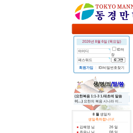
2026년 8월 6일 (목요일)
ID저
장
회원가입
ㅣ
ID/비밀번호찾기
(요한복음 1:1-3 1.태초에 말씀
이…)
요한의 복음 시니라 이…
8 월
생일자
정규진 님
19 일
생일축하합니다!.
홍진국 님
31 일
김혜영 님
26 일
주유니 님
08 일