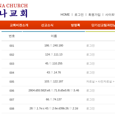
HOME
ㅣ
로그인
ㅣ
회원가입
ㅣ
사이트
교회비젼소개
선교소식
방명록
단기선교팀과만
번호
이름
186.♡.240.180
로그인
001
124.♡.111.13
로그인
002
45.♡.110.255
로그인
003
43.♡.14.76
로그인
004
103.♡.122.187
자료실 > 사진자료실 
005
2804:d55:582f:e8.♡.71.8:d5e5:f8.♡.5.46
로그인
006
66.♡.74.137
로그인
007
28.♡.1.7e:c:43.♡.2.6e:d39b:26.♡.2.2d
로그인
008