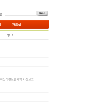
맵
남
자료실
링크
> 비상식량보급사역 사진보고