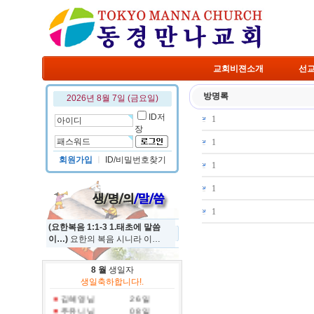
교회비젼소개
선
방명록
2026년 8월 7일 (금요일)
ID저
1
장
1
회원가입
ㅣ
ID/비밀번호찾기
1
1
1
(요한복음 1:1-3 1.태초에 말씀
이…)
요한의 복음 시니라 이…
8 월
생일자
정규진 님
19 일
생일축하합니다!.
홍진국 님
31 일
김혜영 님
26 일
주유니 님
08 일