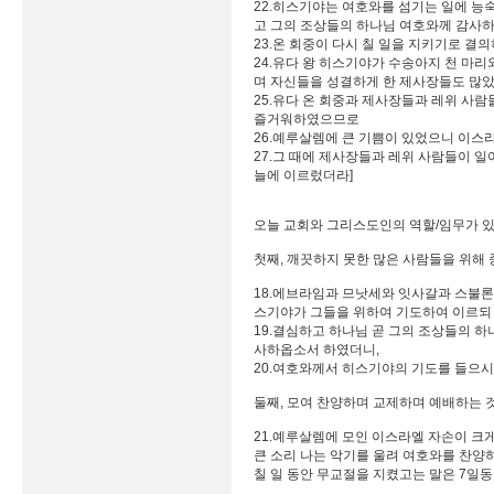
22.히스기야는 여호와를 섬기는 일에 능
고 그의 조상들의 하나님 여호와께 감사
23.온 회중이 다시 칠 일을 지키기로 결
24.유다 왕 히스기야가 수송아지 천 마리
며 자신들을 성결하게 한 제사장들도 많
25.유다 온 회중과 제사장들과 레위 사
즐거워하였으므로
26.예루살렘에 큰 기쁨이 있었으니 이스
27.그 때에 제사장들과 레위 사람들이 
늘에 이르렀더라]
오늘 교회와 그리스도인의 역할/임무가 
첫째, 깨끗하지 못한 많은 사람들을 위해
18.에브라임과 므낫세와 잇사갈과 스불론
스기야가 그들을 위하여 기도하여 이르되
19.결심하고 하나님 곧 그의 조상들의 
사하옵소서 하였더니,
20.여호와께서 히스기야의 기도를 들으시
둘째, 모여 찬양하며 교제하며 예배하는 
21.예루살렘에 모인 이스라엘 자손이 크
큰 소리 나는 악기를 울려 여호와를 찬양
칠 일 동안 무교절을 지켰고는 말은 7일