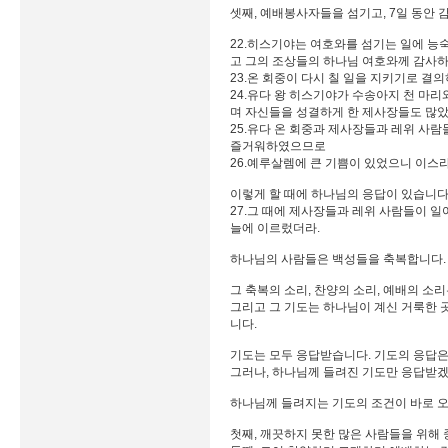
셋째, 예배봉사자들을 섬기고, 7일 동안 
22.히스기야는 여호와를 섬기는 일에 능
고 그의 조상들의 하나님 여호와께 감사
23.온 회중이 다시 칠 일을 지키기로 결
24.유다 왕 히스기야가 수송아지 천 마리
며 자신들을 성결하게 한 제사장들도 많
25.유다 온 회중과 제사장들과 레위 사
즐거워하였으므로
26.예루살렘에 큰 기쁨이 있었으니 이스
이렇게 할 때에 하나님의 응답이 있습니다
27.그 때에 제사장들과 레위 사람들이 
늘에 이르렀더라.
하나님의 사람들은 백성들을 축복합니다.
그 축복의 소리, 찬양의 소리, 예배의 소
그리고 그 기도는 하나님이 계신 거룩한 곳
니다.
기도는 모두 응답받습니다. 기도의 응답은
그러나, 하나님께 들려진 기도만 응답받겠
하나님께 들려지는 기도의 조건이 바로 오
첫째, 깨끗하지 못한 많은 사람들을 위해