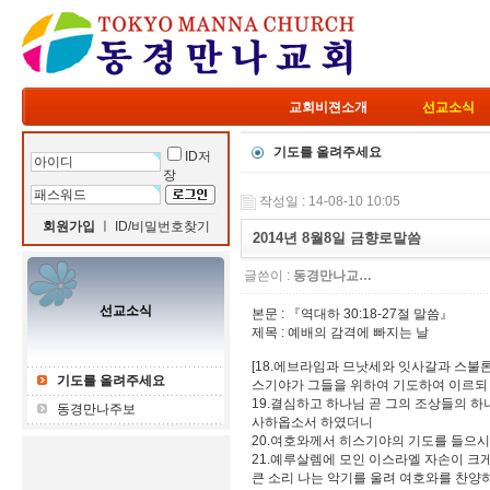
교회비젼소개
선교소식
기도를 올려주세요
ID저
장
작성일 : 14-08-10 10:05
회원가입
ㅣ
ID/비밀번호찾기
2014년 8월8일 금향로말씀
글쓴이 :
동경만나교…
선교소식
본문 : 『역대하 30:18-27절 말씀』
제목 : 예배의 감격에 빠지는 날
[18.에브라임과 므낫세와 잇사갈과 스불
기도를 올려주세요
스기야가 그들을 위하여 기도하여 이르되
19.결심하고 하나님 곧 그의 조상들의 
동경만나주보
사하옵소서 하였더니
20.여호와께서 히스기야의 기도를 들으
21.예루살렘에 모인 이스라엘 자손이 크
큰 소리 나는 악기를 울려 여호와를 찬