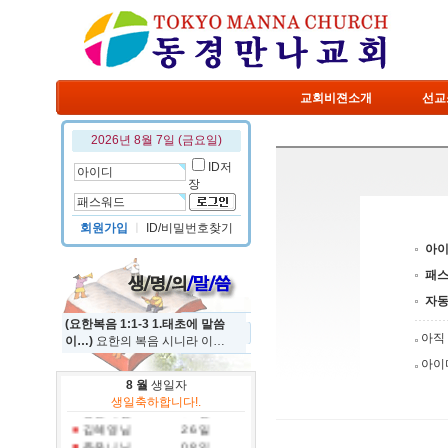
교회비젼소개
선교
2026년 8월 7일 (금요일)
ID저
장
회원가입
ㅣ
ID/비밀번호찾기
아
패
자
(요한복음 1:1-3 1.태초에 말씀
아직
이…)
요한의 복음 시니라 이…
아이
8 월
생일자
정규진 님
19 일
생일축하합니다!.
홍진국 님
31 일
김혜영 님
26 일
주유니 님
08 일