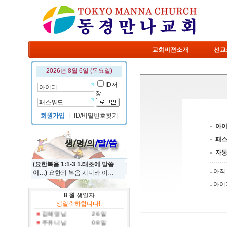
교회비젼소개
선교
2026년 8월 6일 (목요일)
ID저
장
회원가입
ㅣ
ID/비밀번호찾기
아
패
자
(요한복음 1:1-3 1.태초에 말씀
아직
이…)
요한의 복음 시니라 이…
아이
정규진 님
19 일
8 월
생일자
홍진국 님
31 일
생일축하합니다!.
김혜영 님
26 일
주유니 님
08 일