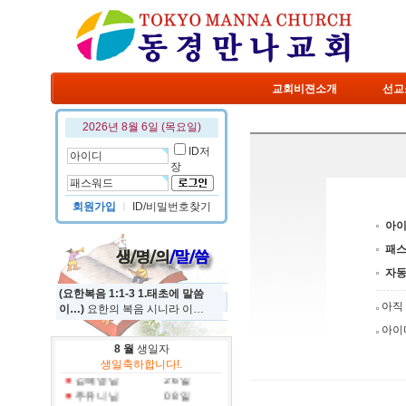
교회비젼소개
선교
2026년 8월 6일 (목요일)
ID저
장
회원가입
ㅣ
ID/비밀번호찾기
아
패
자
(요한복음 1:1-3 1.태초에 말씀
아직
이…)
요한의 복음 시니라 이…
아이
정규진 님
19 일
8 월
생일자
홍진국 님
31 일
생일축하합니다!.
김혜영 님
26 일
주유니 님
08 일