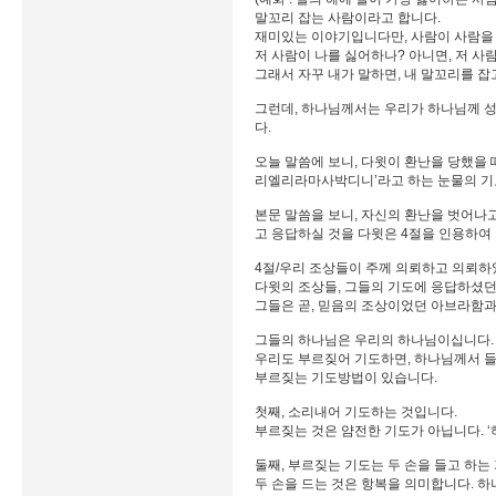
말꼬리 잡는 사람이라고 합니다.
재미있는 이야기입니다만, 사람이 사람을 
저 사람이 나를 싫어하나? 아니면, 저 사
그래서 자꾸 내가 말하면, 내 말꼬리를 
그런데, 하나님께서는 우리가 하나님께 성
다.
오늘 말씀에 보니, 다윗이 환난을 당했을 
리엘리라마사박디니’라고 하는 눈물의 기
본문 말씀을 보니, 자신의 환난을 벗어나
고 응답하실 것을 다윗은 4절을 인용하여
4절/우리 조상들이 주께 의뢰하고 의뢰
다윗의 조상들, 그들의 기도에 응답하셨
그들은 곧, 믿음의 조상이었던 아브라함과
그들의 하나님은 우리의 하나님이십니다. 
우리도 부르짖어 기도하면, 하나님께서 들
부르짖는 기도방법이 있습니다.
첫째, 소리내어 기도하는 것입니다.
부르짖는 것은 얌전한 기도가 아닙니다. ‘
둘째, 부르짖는 기도는 두 손을 들고 하는
두 손을 드는 것은 항복을 의미합니다. 하나