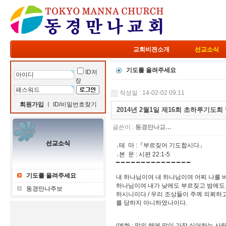
교회비젼소개
선교소식
기도를 올려주세요
ID저
장
작성일 : 14-02-02 09:11
회원가입
ㅣ
ID/비밀번호찾기
2014년 2월1일 제16회 초하루기도회
글쓴이 :
동경만나교…
선교소식
․테 마 :『부르짖어 기도합시다」
․본 문 : 시편 22:1-5
━ ━ ━ ━ ━ ━ ━ ━ ━ ━ ━ ━ ━ ━ ━
기도를 올려주세요
내 하나님이여 내 하나님이여 어찌 나를 
하나님이여 내가 낮에도 부르짖고 밤에도 
동경만나주보
하시니이다 / 우리 조상들이 주께 의뢰하
를 당하지 아니하였나이다.
(예화 : 말의 해에 말이 가장 싫어하는 사